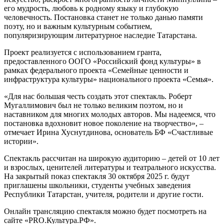
его мудрость, любовь к родному языку и глубокую
человечность. Постановка станет не только данью памяти
поэту, но и важным культурным событием,
популяризирующим литературное наследие Татарстана.
Проект реализуется с использованием гранта,
предоставленного ООГО «Российский фонд культуры» в
рамках федерального проекта «Семейные ценности и
инфраструктура культуры» национального проекта «Семья».
«Для нас большая честь создать этот спектакль. Роберт
Мугаллимович был не только великим поэтом, но и
наставником для многих молодых авторов. Мы надеемся, что
постановка вдохновит новое поколение на творчество», –
отмечает Ирина Хуснутдинова, основатель БФ «Счастливые
истории».
Спектакль рассчитан на широкую аудиторию – детей от 10 лет
и взрослых, ценителей литературы и театрального искусства.
На закрытый показ спектакля 30 октября 2025 г. будут
приглашены школьники, студенты учебных заведения
Республики Татарстан, учителя, родители и другие гости.
Онлайн трансляцию спектакля можно будет посмотреть на
сайте «PRO.Культура.РФ».