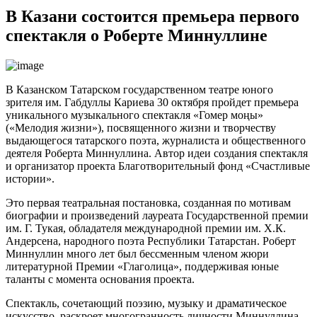
В Казани состоится премьера первого
спектакля о Роберте Миннуллине
В Казанском Татарском государственном театре юного
зрителя им. Габдуллы Кариева 30 октября пройдет премьера
уникального музыкального спектакля «Гомер моңы»
(«Мелодия жизни»), посвященного жизни и творчеству
выдающегося татарского поэта, журналиста и общественного
деятеля Роберта Миннуллина. Автор идеи создания спектакля
и организатор проекта Благотворительный фонд «Счастливые
истории».
Это первая театральная постановка, созданная по мотивам
биографии и произведений лауреата Государственной премии
им. Г. Тукая, обладателя международной премии им. Х.К.
Андерсена, народного поэта Республики Татарстан. Роберт
Миннуллин много лет был бессменным членом жюри
литературной Премии «Глаголица», поддерживая юные
таланты с момента основания проекта.
Спектакль, сочетающий поэзию, музыку и драматическое
искусство, раскроет многогранность личности Миннуллина –