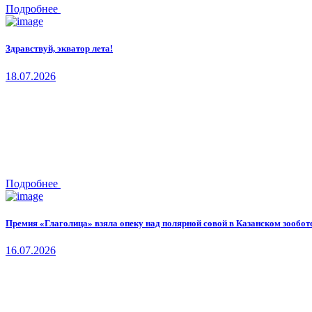
Подробнее
Здравствуй, экватор лета!
18.07.2026
Подробнее
Премия «Глаголица» взяла опеку над полярной совой в Казанском зообот
16.07.2026