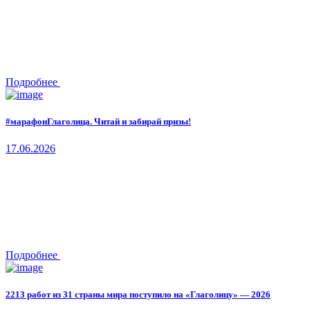
Подробнее
#марафонГлаголица. Читай и забирай призы!
17.06.2026
Подробнее
2213 работ из 31 страны мира поступило на «Глаголицу» — 2026