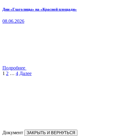
Дни «Глаголицы» на «Красной площади»
08.06.2026
Подробнее
Пагинация
1
2
…
4
Далее
записей
Документ
ЗАКРЫТЬ И ВЕРНУТЬСЯ