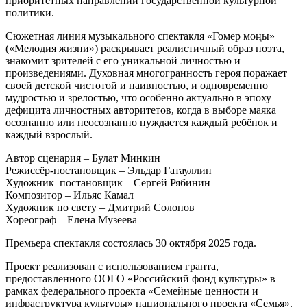
приоритетных направлений государственной культурной
политики.
Сюжетная линия музыкального спектакля «Гомер моңы»
(«Мелодия жизни») раскрывает реалистичный образ поэта,
знакомит зрителей с его уникальной личностью и
произведениями. Духовная многогранность героя поражает
своей детской чистотой и наивностью, и одновременно
мудростью и зрелостью, что особенно актуально в эпоху
дефицита личностных авторитетов, когда в выборе маяка
осознанно или неосознанно нуждается каждый ребёнок и
каждый взрослый.
Автор сценария – Булат Минкин
Режиссёр-постановщик – Эльдар Гатауллин
Художник–постановщик – Сергей Рябинин
Композитор – Ильяс Камал
Художник по свету – Дмитрий Солопов
Хореограф – Елена Музеева
Премьера спектакля состоялась 30 октября 2025 года.
Проект реализован с использованием гранта,
предоставленного ООГО «Российский фонд культуры» в
рамках федерального проекта «Семейные ценности и
инфраструктура культуры» национального проекта «Семья».